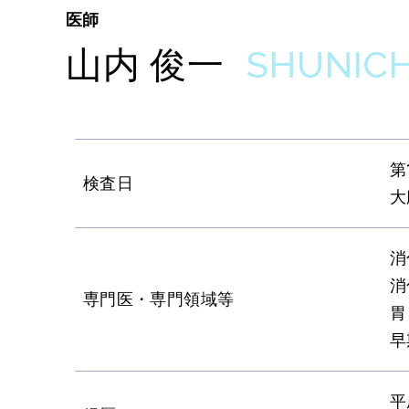
医師
SHUNICH
山内 俊一
第
検査日
大
消
消
専門医・専門領域等
胃
早
平